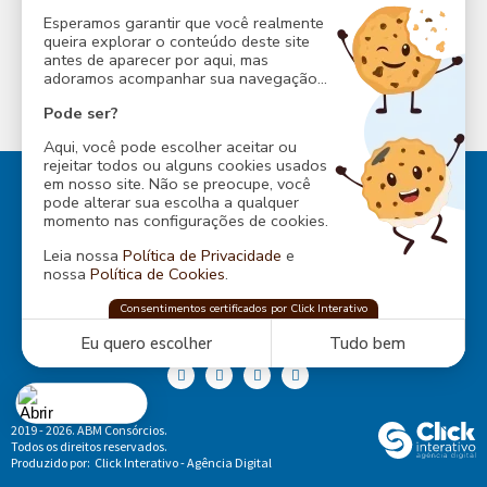
Esperamos garantir que você realmente
queira explorar o conteúdo deste site
antes de aparecer por aqui, mas
adoramos acompanhar sua navegação...
INESS
CONSÓRCIO ABM
Pode ser?
Aqui, você pode escolher aceitar ou
rejeitar todos ou alguns cookies usados
em nosso site. Não se preocupe, você
pode alterar sua escolha a qualquer
momento nas configurações de cookies.
Leia nossa
Política de Privacidade
e
Rua Baependi, 162
nossa
Política de Cookies
.
Ondina, Salvador - Bahia
CEP: 40170-070
ABM Consórcios
Consentimentos certificados por Click Interativo
confia na
Click Interativo
para proteger
Tel.:
... ver telefone
sua privacidade e preferências nesse site.
Eu quero escolher
Tudo bem
2019 - 2026. ABM Consórcios.
Cookies
Todos os direitos reservados.
Produzido por:
Click Interativo
- Agência Digital